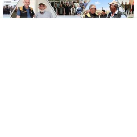
Genel Müdürümüz Ahmet Güldal, Çorum,
Amasya, Tokat Ve Yozgat’ta Hububat Alım
Çalışmalarını