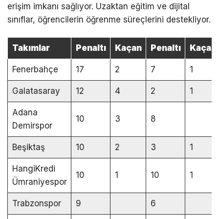
erişim imkanı sağlıyor. Uzaktan eğitim ve dijital
sınıflar, öğrencilerin öğrenme süreçlerini destekliyor.
Takımlar
Penaltı
Kaçan
Penaltı
Kaçan
Fenerbahçe
17
2
7
1
Galatasaray
12
4
2
1
Adana
10
3
8
Demirspor
Beşiktaş
10
2
3
1
HangiKredi
10
1
10
1
Ümraniyespor
Trabzonspor
9
6