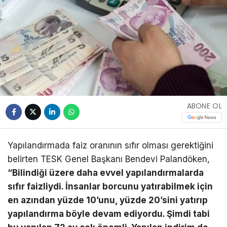
ABONE OL
Yapılandırmada faiz oranının sıfır olması gerektiğini
belirten TESK Genel Başkanı Bendevi Palandöken,
“
Bilindiği üzere daha evvel yapılandırmalarda
sıfır faizliydi. İnsanlar borcunu yatırabilmek için
en azından yüzde 10’unu, yüzde 20’sini yatırıp
yapılandırma böyle devam ediyordu. Şimdi tabi