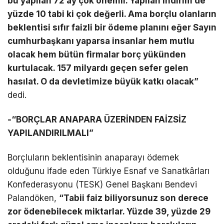
bu yapılan 72 ay çok önemli. Yapılan indirim de
yüzde 10 tabi ki çok değerli. Ama borçlu olanların
beklentisi sıfır faizli bir ödeme planını eğer Sayın
cumhurbaşkanı yaparsa insanlar hem mutlu
olacak hem bütün firmalar borç yükünden
kurtulacak. 157 milyardı geçen sefer gelen
hasılat. O da devletimize büyük katkı olacak”
dedi.
-“BORÇLAR ANAPARA ÜZERİNDEN FAİZSİZ
YAPILANDIRILMALI”
Borçluların beklentisinin anaparayı ödemek
olduğunu ifade eden Türkiye Esnaf ve Sanatkârları
Konfederasyonu (TESK) Genel Başkanı Bendevi
Palandöken,
“Tabii faiz biliyorsunuz son derece
zor ödenebilecek miktarlar. Yüzde 39, yüzde 29