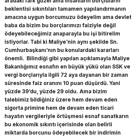
aradaki fark güzel ama insanların borçluların
beklentisi sıkıntıları tamamen yapılandırmanın
amacına uygun borcumuzu ödeyelim ama devlet
baba da bizim bu borçlarımızı faiziyle değil
ödeyebileceğimiz anaparayla bu işi bitirelim
istiyorlar. Tabi ki Maliye’nin aynı şekilde Sn.
Cumhurbaşkanı’nın bu konulardaki kararları
önemli.
Bilindiği gibi yapılan açıklamayla Maliye
Bakanlığımız esnafın en büyük yükü olan SSK ve
vergi borçlarıyla ilgili 72 aya dayanan bir zaman
süresinde faiz oranını 10 puan düşürdü. Yani
yüzde 39’du, yüzde 29 oldu.
Ama bizim
talebimiz bildiğiniz üzere hem devam eden
sigorta primine hem de devam eden ticari
hayatın vergileriyle örtüşmesi esnaf sanatkarın
bu ekonomik sıkıntı içerisinde olan belirli
miktarda borcunu ödeyebilecek bir indirimin