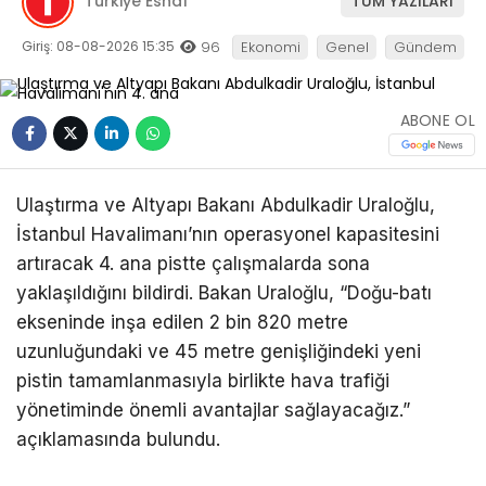
Türkiye Esnaf
TÜM YAZILARI
Giriş: 08-08-2026 15:35
96
Ekonomi
Genel
Gündem
ABONE OL
Ulaştırma ve Altyapı Bakanı Abdulkadir Uraloğlu,
İstanbul Havalimanı’nın operasyonel kapasitesini
artıracak 4. ana pistte çalışmalarda sona
yaklaşıldığını bildirdi. Bakan Uraloğlu, “Doğu-batı
ekseninde inşa edilen 2 bin 820 metre
uzunluğundaki ve 45 metre genişliğindeki yeni
pistin tamamlanmasıyla birlikte hava trafiği
yönetiminde önemli avantajlar sağlayacağız.”
açıklamasında bulundu.