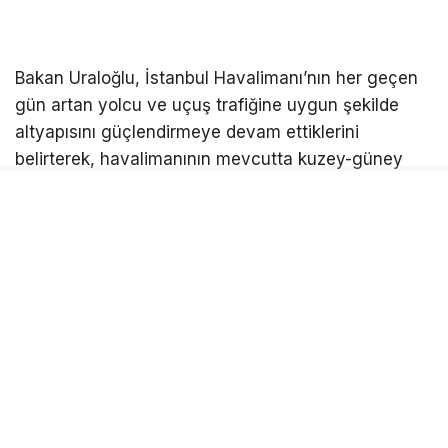
Bakan Uraloğlu, İstanbul Havalimanı’nın her geçen
gün artan yolcu ve uçuş trafiğine uygun şekilde
altyapısını güçlendirmeye devam ettiklerini
belirterek, havalimanının mevcutta kuzey-güney
yönlü 3 ana ve 2 yedek pist ile hizmet verdiğini
hatırlattı. Bakan Uraloğlu, “İstanbul Havalimanı’mızın
4. ana pistinde çalışmalarımızda son aşamaya
geldik. Geçici kabul sürecinin ağustos ayında
tamamlanmasını, pistimizin ise teknik testlerin
tamamlanmasının ardından yılın son çeyreğinde
operasyona başlamasını hedefliyoruz.” ifadelerini
kullandı.