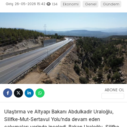
Giriş: 26-05-2026 15:42
134
Ekonomi
Genel
Gündem
WhatsApp
İhbar Hattı
Facebook
ABONE OL
Ulaştırma ve Altyapı Bakanı Abdulkadir Uraloğlu,
Silifke-Mut-Sertavul Yolu’nda devam eden
çalışmaları yerinde inceledi. Bakan Uraloğlu, Silifke