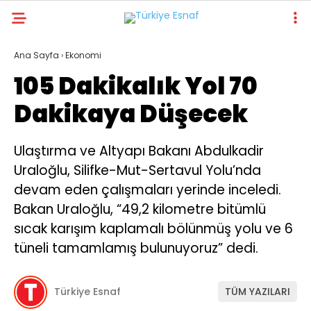
26.6
°
İSTANBUL
Ana Sayfa
›
Ekonomi
105 Dakikalık Yol 70
Dakikaya Düşecek
GÜNDEM
DÜNYA
Ulaştırma ve Altyapı Bakanı Abdulkadir
Uraloğlu, Silifke-Mut-Sertavul Yolu’nda
EKONOMI
devam eden çalışmaları yerinde inceledi.
POLITIKA
Bakan Uraloğlu, “49,2 kilometre bitümlü
TEKNOLOJI
sıcak karışım kaplamalı bölünmüş yolu ve 6
tüneli tamamlamış bulunuyoruz” dedi.
SPOR
SAĞLIK
Türkiye Esnaf
TÜM YAZILARI
DIĞER